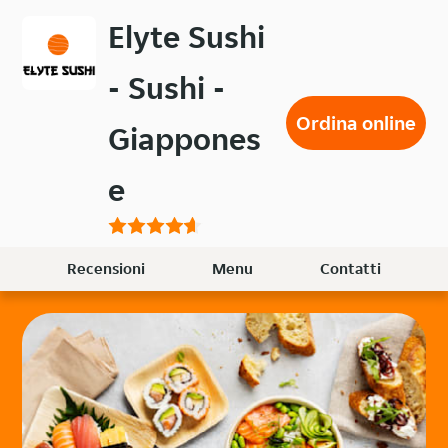
Passa
Elyte Sushi
al
contenuto
- Sushi -
principale
Ordina online
Giappones
e
Recensioni
Menu
Contatti